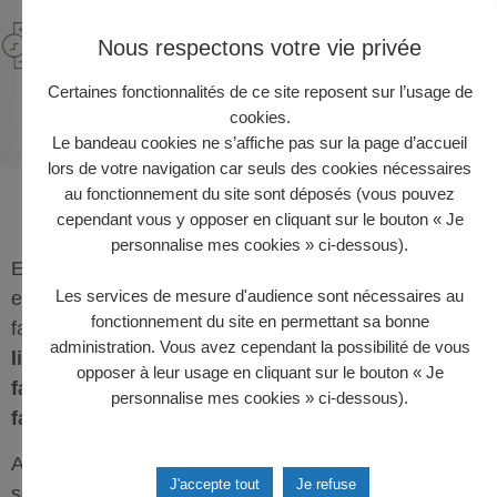
Nous respectons votre vie privée
Certaines fonctionnalités de ce site reposent sur l’usage de
cookies.
Le bandeau cookies ne s’affiche pas sur la page d’accueil
lors de votre navigation car seuls des cookies nécessaires
au fonctionnement du site sont déposés (vous pouvez
ETAPE 2 : Rechercher et sélectionner des
cependant vous y opposer en cliquant sur le bouton « Je
fabricants fiables
personnalise mes cookies » ci-dessous).
En France, le marché des technologies électroniques
Les services de mesure d'audience sont nécessaires au
est en plein essor. Pour trouver les meilleurs
fonctionnement du site en permettant sa bonne
fabricants,
utilisez les moteurs de recherche en
administration. Vous avez cependant la possibilité de vous
ligne en tapant les bons mots clés comme :
opposer à leur usage en cliquant sur le bouton « Je
fabricant de cartes électroniques ou encore
personnalise mes cookies » ci-dessous).
fabricant de cartes électroniques France.
Assurez-vous de privilégier ceux qui jouissent d’une
J'accepte tout
Je refuse
solide réputation avec des antécédents de réussite