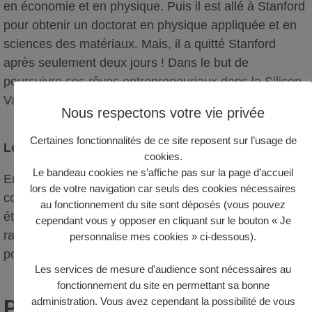
en économie et en physique. Puis il est allé à Stanford
pour obtenir un doctorat en physique appliquée et en
sciences des matériaux. Mais, il a quitté Stanford
après seulement deux jours ! Dans le but de
poursuivre ses rêves entrepreneuriaux dans la Silicon
Valley.
Nous respectons votre vie privée
Certaines fonctionnalités de ce site reposent sur l’usage de
Les Débuts de l’Entrepreneuriat
cookies.
Le bandeau cookies ne s’affiche pas sur la page d’accueil
En 1995, Elon Musk a co-fondé Zip2, une start-up de
lors de votre navigation car seuls des cookies nécessaires
contenus en ligne destinés aux journaux. La société a
au fonctionnement du site sont déposés (vous pouvez
été vendue avec succès à Compaq en 1999,
cependant vous y opposer en cliquant sur le bouton « Je
rapportant à Musk 22 millions de dollars. Pas mal
personnalise mes cookies » ci-dessous).
pour la création d’une première boite !
Les services de mesure d'audience sont nécessaires au
fonctionnement du site en permettant sa bonne
administration. Vous avez cependant la possibilité de vous
PayPal et la Révolution