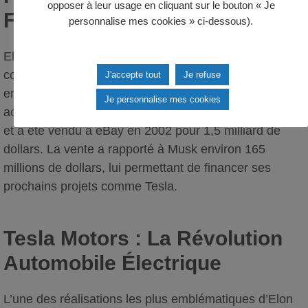
opposer à leur usage en cliquant sur le bouton « Je
Financière
personnalise mes cookies » ci-dessous).
Elon Musk a poursuivi son parcours entrepreneurial en
co-fondant X.com en 1999, une entreprise qui a
J'accepte tout
Je refuse
ensuite été rebaptisée PayPal. PayPal est devenu un
Je personnalise mes cookies
acteur majeur dans le secteur des paiements en ligne
et a été vendu à eBay en 2002 pour 1,5 milliard de
dollars. La vente a rapporté à Musk environ 165
millions de dollars, lui permettant de financer ses
prochains projets comme Tesla.
Tesla Motors : La Révolution
Automobile Électrique
L’une des réalisations les plus emblématiques d’Elon