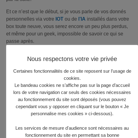
Et ce n’est que le début, si je vous parle de vos donnés
personnelles via votre
IOT
ou de
l’IA
installés dans votre
box toute neuve, vous serez encore un peu plus perdus,
et même pour un geek, impossible de savoir ce qui se
passe après.
Intelligence artificielle et
Nous respectons votre vie privée
données personnelles.
Certaines fonctionnalités de ce site reposent sur l’usage de
cookies.
La législation européenne est très en retard
même si
Le bandeau cookies ne s’affiche pas sur la page d’accueil
un règlement européen sur l’IA est en préparation depuis
lors de votre navigation car seuls des cookies nécessaires
2021. Mais la technologie et l’innovation iront toujours
au fonctionnement du site sont déposés (vous pouvez
plus vite que le législateur.
cependant vous y opposer en cliquant sur le bouton « Je
personnalise mes cookies » ci-dessous).
Il n’y a qu’à voir les trottinettes qui envahissent nos villes
sans cadre réglementaire ou encore les nouveaux drones
Les services de mesure d'audience sont nécessaires au
autonomes déjà capables de prouesses mais bloqués
fonctionnement du site en permettant sa bonne