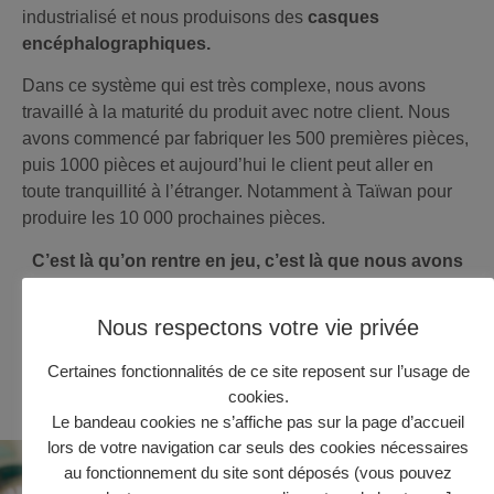
industrialisé et nous produisons des
casques
encéphalographiques.
Dans ce système qui est très complexe, nous avons
travaillé à la maturité du produit avec notre client. Nous
avons commencé par fabriquer les 500 premières pièces,
puis 1000 pièces et aujourd’hui le client peut aller en
toute tranquillité à l’étranger. Notamment à Taïwan pour
produire les 10 000 prochaines pièces.
C’est là qu’on rentre en jeu, c’est là que nous avons
notre véritable valeur ajoutée.
Nous respectons votre vie privée
De plus, cela nous permet de continuer d’accompagner
notre client sur la longue durée sur ces produits dont il va
Certaines fonctionnalités de ce site reposent sur l’usage de
fabriquer en volume et de travailler avec lui sur
les
cookies.
évolutions et nouveaux produits qu’il innove.
Le bandeau cookies ne s’affiche pas sur la page d’accueil
lors de votre navigation car seuls des cookies nécessaires
au fonctionnement du site sont déposés (vous pouvez