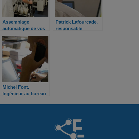
Assemblage
Patrick Lafourcade,
automatique de vos
responsable
cartes (CMS)
opération et qualité
Michel Font,
Ingénieur au bureau
d’études