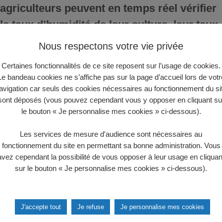
agriculteurs peuvent en temps réel vérifier
le taux d’humidité de leur culture, leur taux
de croissance ou encore planifier leur
Nous respectons votre vie privée
système d’irrigation en fonction des
Certaines fonctionnalités de ce site reposent sur l’usage de cookies.
conditions météorologiques.
Le bandeau cookies ne s’affiche pas sur la page d’accueil lors de votr
avigation car seuls des cookies nécessaires au fonctionnement du si
sont déposés (vous pouvez cependant vous y opposer en cliquant su
le bouton « Je personnalise mes cookies » ci-dessous).
Les services de mesure d'audience sont nécessaires au
fonctionnement du site en permettant sa bonne administration. Vous
avez cependant la possibilité de vous opposer à leur usage en cliquan
sur le bouton « Je personnalise mes cookies » ci-dessous).
J'accepte tout
Je refuse
Je personnalise mes cookies
Autres innovations : le collier connecté qui