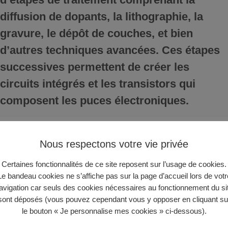
diffusion de dopants, la lithographie, la
gravure, le dépôt de couches, et bien
d’autres techniques avancées. Ces étapes
successives permettent de créer les
circuits intégrés et les transistors qui
composent les puces électroniques.
L’importance des puces Wafer
Nous respectons votre vie privée
dans notre vie quotidienne
Certaines fonctionnalités de ce site reposent sur l’usage de cookies.
Les puces Wafer sont omniprésentes dans
Le bandeau cookies ne s’affiche pas sur la page d’accueil lors de votr
avigation car seuls des cookies nécessaires au fonctionnement du si
notre vie quotidienne, bien qu’elles ne
sont déposés (vous pouvez cependant vous y opposer en cliquant su
soient pas souvent mises en évidence.
le bouton « Je personnalise mes cookies » ci-dessous).
Elles sont à la base de la fabrication de