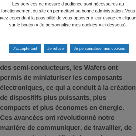
Les services de mesure d'audience sont nécessaires au
nombreux appareils électroniques, tels que
fonctionnement du site en permettant sa bonne administration. Vous
les smartphones, les ordinateurs, les
avez cependant la possibilité de vous opposer à leur usage en cliquan
sur le bouton « Je personnalise mes cookies » ci-dessous).
tablettes, les voitures intelligentes, les
appareils électroménagers et même
certains jouets électroniques. Grâce aux
J'accepte tout
Je refuse
Je personnalise mes cookies
avancées constantes dans la technologie
des semi-conducteurs, les Wafers ont
permis de miniaturiser les composants
électroniques, ce qui a conduit à la création
de dispositifs plus puissants, plus
compacts et plus économes en énergie.
Ces avancées ont révolutionné notre
manière de communiquer, de travailler, de