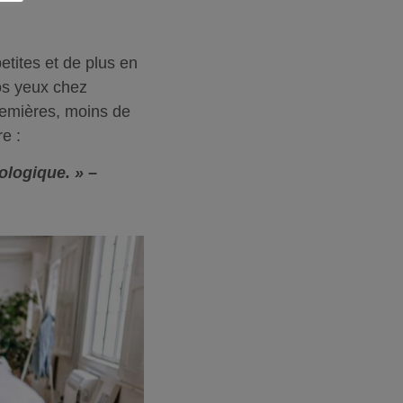
etites et de plus en
os yeux chez
premières, moins de
e :
cologique. »
–