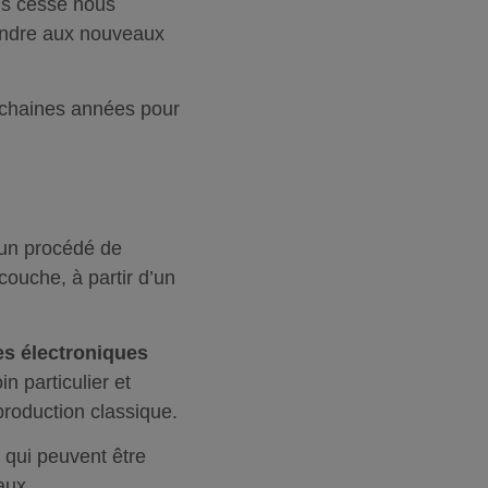
ns cesse nous
ondre aux nouveaux
rochaines années pour
un procédé de
couche, à partir d’un
tes électroniques
n particulier et
production classique.
 qui peuvent être
aux.