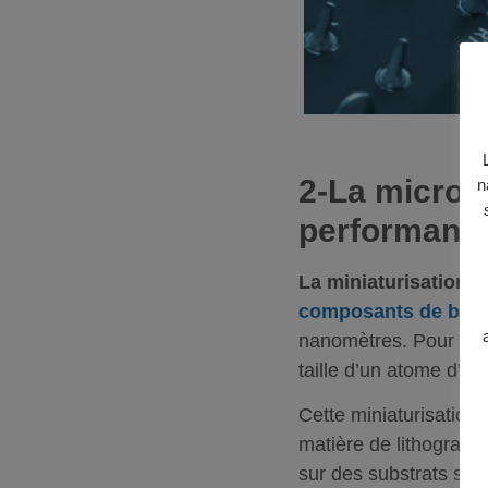
2-La microél
n
performante
La miniaturisation d
composants de base 
nanomètres. Pour se f
taille d’un atome d’h
Cette miniaturisation
matière de lithographi
sur des substrats sem