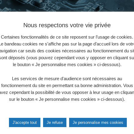
Nous respectons votre vie privée
Certaines fonctionnalités de ce site reposent sur l’usage de cookies.
Le bandeau cookies ne s’affiche pas sur la page d’accueil lors de votr
ectronique pour toujours plus p
avigation car seuls des cookies nécessaires au fonctionnement du si
sont déposés (vous pouvez cependant vous y opposer en cliquant su
s et durables
le bouton « Je personnalise mes cookies » ci-dessous).
es transistors,
une course sans fin : aujourd’hui, les tra
Les services de mesure d'audience sont nécessaires au
des circuits électroniques,
ont une taille de l’ordre d
fonctionnement du site en permettant sa bonne administration. Vous
avez cependant la possibilité de vous opposer à leur usage en cliquan
aire une idée, un nanomètre est un milliardième de mètre
sur le bouton « Je personnalise mes cookies » ci-dessous).
ydrogène.
 est rendue possible grâce à des progrès technologiques
e, c’est-à-dire de la technique utilisée pour imprimer les 
J'accepte tout
Je refuse
Je personnalise mes cookies
i-conducteurs.