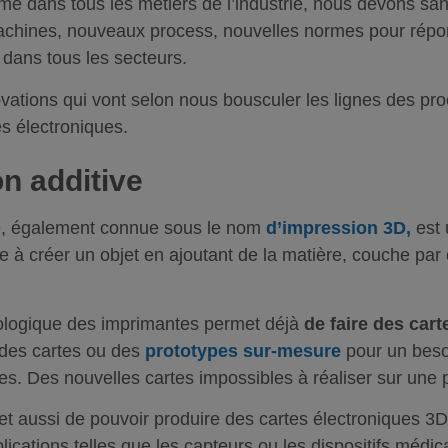
e dans tous les métiers de l’industrie, nous devons sa
achines, nouveaux process, nouvelles normes pour rép
dans tous les secteurs.
novations qui vont selon nous bousculer les lignes des p
es électroniques.
on additive
ive, également connue sous le nom
d’impression 3D,
est 
te à créer un objet en ajoutant de la matière, couche par 
ologique des imprimantes permet déjà
de faire des car
des cartes ou des
prototypes sur-mesure
pour un besoi
s. Des nouvelles cartes impossibles à réaliser sur une 
t aussi de pouvoir produire des cartes électroniques 3D
lications telles que les capteurs ou les dispositifs médic