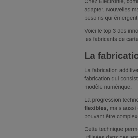
Chez Électronie, comm
adapter. Nouvelles m
besoins qui émergent 
Voici le top 3 des in
les fabricants de cart
La fabricati
La fabrication addit
fabrication qui consis
modèle numérique.
La progression techn
flexibles,
mais aussi 
pouvant être complexe
Cette technique perme
utilisées dans des app